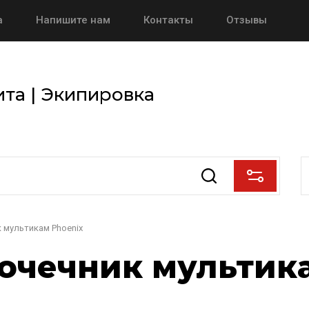
а
Напишите нам
Контакты
Отзывы
та | Экипировка
 мультикам Phoenix
очечник мультик