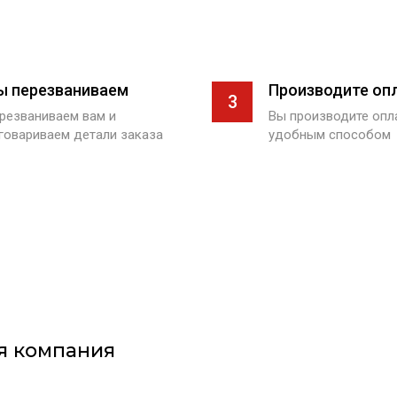
ы перезваниваем
Производите оп
3
резваниваем вам и
Вы производите оп
говариваем детали заказа
удобным способом
я компания