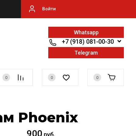
Войти
Whatsapp
+7 (918) 081-00-30
Telegram
0
0
0
ам Phoenix
900
руб.