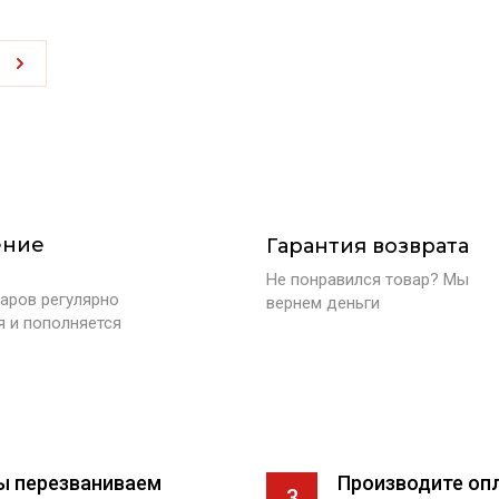
ение
Гарантия возврата
Не понравился товар? Мы
аров регулярно
вернем деньги
я и пополняется
ы перезваниваем
Производите оп
3