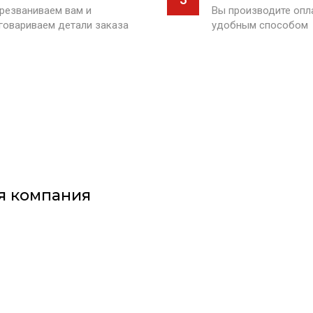
резваниваем вам и
Вы производите оп
говариваем детали заказа
удобным способом
я компания