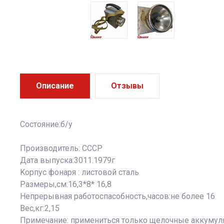
Описание
Отзывы
Состояние:б/у
Производитель: СССР
Дата выпуска:3011.1979г
Kоpпуc фонаpя : листовой cталь
Размеры,см:16,3*8* 16,8
Непрерывная работоспасобность,часов:не более 16
Вес,кг:2,15
Примечание: примениться только щелочные аккумул