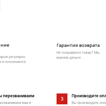
ение
Гарантия возврата
Не понравился товар? Мы
аров регулярно
вернем деньги
я и пополняется
ы перезваниваем
Производите оп
3
резваниваем вам и
Вы производите оп