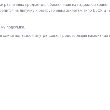
и различных предметов, обеспечивая их надежное хранени
епится на липучку к разгрузочным жилетам типо D3CR и Ti
ому подсумка.
ля слива попавшей внутрь воды, предотвращая намокание 