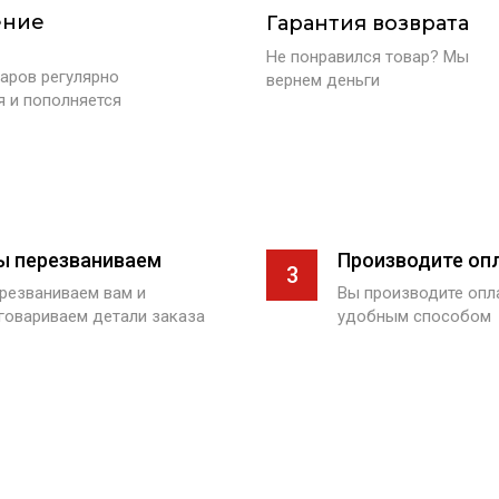
ение
Гарантия возврата
Не понравился товар? Мы
аров регулярно
вернем деньги
я и пополняется
ы перезваниваем
Производите оп
3
резваниваем вам и
Вы производите оп
говариваем детали заказа
удобным способом