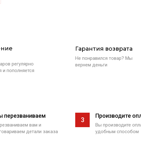
ение
Гарантия возврата
Не понравился товар? Мы
аров регулярно
вернем деньги
я и пополняется
ы перезваниваем
Производите оп
3
резваниваем вам и
Вы производите оп
говариваем детали заказа
удобным способом