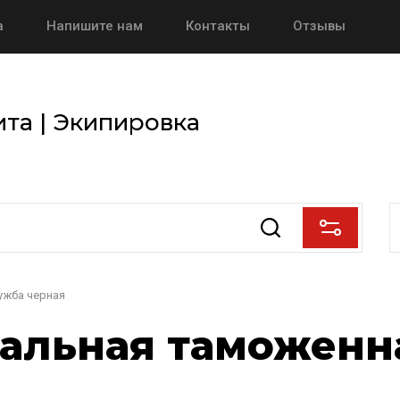
а
Напишите нам
Контакты
Отзывы
та | Экипировка
ужба черная
альная таможенн