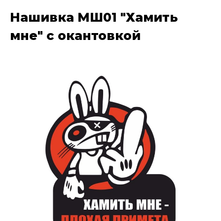
Нашивка МШ01 "Хамить
мне" с окантовкой