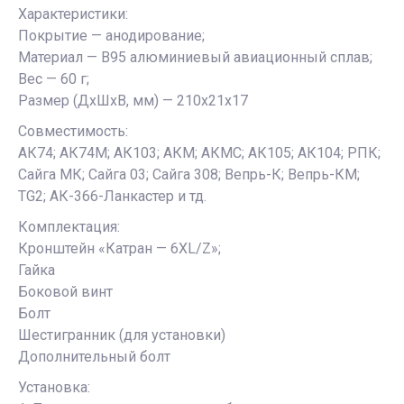
Характеристики:
Покрытие — анодирование;
Материал — В95 алюминиевый авиационный сплав;
Вес — 60 г;
Размер (ДхШхВ, мм) — 210х21х17
Совместимость:
АК74; АК74М; АК103; АКМ; АКМС; АК105; АК104; РПК;
Сайга МК; Сайга 03; Сайга 308; Вепрь-К; Вепрь-КМ;
TG2; АК-366-Ланкастер и тд.
Комплектация:
Кронштейн «Катран — 6XL/Z»;
Гайка
Боковой винт
Болт
Шестигранник (для установки)
Дополнительный болт
Установка: