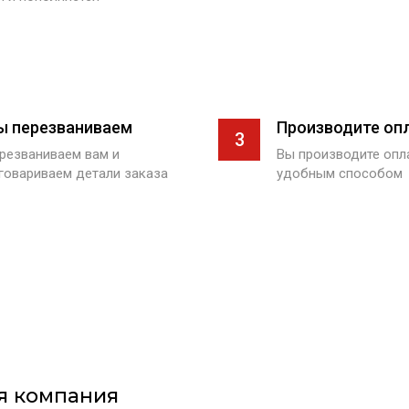
ы перезваниваем
Производите оп
3
резваниваем вам и
Вы производите оп
говариваем детали заказа
удобным способом
я компания