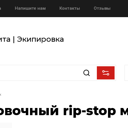
а
Напишите нам
Контакты
Отзывы
та | Экипировка
х
вочный rip-stop 