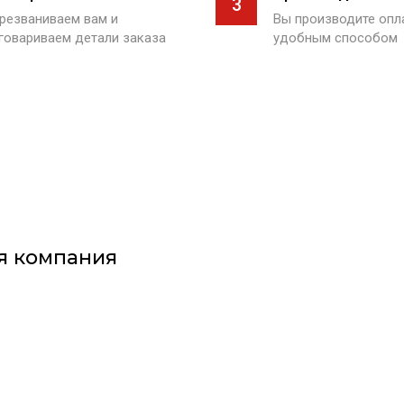
3
резваниваем вам и
Вы производите оп
говариваем детали заказа
удобным способом
я компания