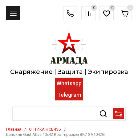
0
0
0
Снаряжение | Защита | Экипировка
Whatsapp
Telegram
Главная
/
ОПТИКА и СВЯЗЬ
/
Бинокль Gaut Atlas 10x42 Roof-призмы BK7 GA1042G